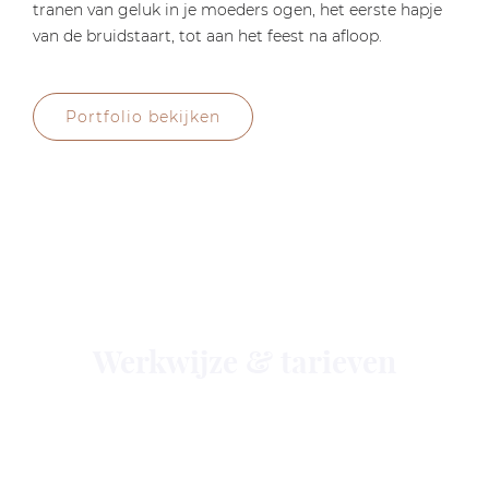
tranen van geluk in je moeders ogen, het eerste hapje
van de bruidstaart, tot aan het feest na afloop.
Portfolio bekijken
Weten waar je aan toe bent
Werkwijze & tarieven
Een bruiloft betekent heel veel regelen.
Duidelijkheid en goed communiceren voorkomt