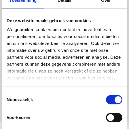
2. Jullie bruiloft
Toestemming
Details
Over
Het is zover, jullie bruiloft! Door onze goede
Deze website maakt gebruik van cookies
voorbereiding weten wij precies wanneer we
We gebruiken cookies om content en advertenties te
waar moeten zijn om bepaalde momenten in
personaliseren, om functies voor social media te bieden
en om ons websiteverkeer te analyseren. Ook delen we
beeld te brengen. Van het klaarmaken, de eerste
informatie over uw gebruik van onze site met onze
blik van je partner, het ja-woord, tot aan het feest;
partners voor social media, adverteren en analyse. Deze
wij zorgen ervoor dat deze waardevolle
partners kunnen deze gegevens combineren met andere
momenten voor altijd worden gevangen! De
informatie die u aan ze heeft verstrekt of die ze hebben
second shooter en ik blijven op de achtergrond,
verzameld op basis van uw gebruik van hun services.
zodat jullie en de gasten geen last van ons
hebben. Dus, geen zorgen over ons; geniet van
Toestemmingsselectie
Noodzakelijk
jullie dag!
Voorkeuren