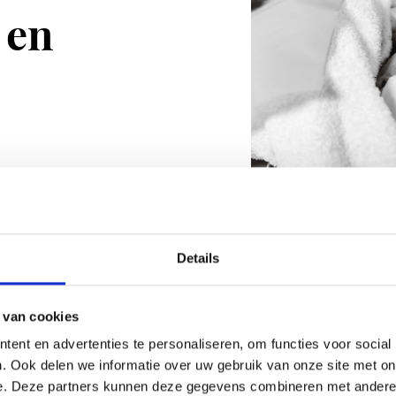
 en
Een geplande keize
Details
toe. De dag dat j
verschillende mog
 van cookies
keizersnede te ga
ent en advertenties te personaliseren, om functies voor social
misschien hebben 
. Ook delen we informatie over uw gebruik van onze site met on
gebeurt van alles
e. Deze partners kunnen deze gegevens combineren met andere i