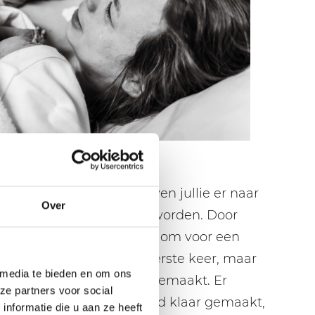
rsnede, een hele tijd leven jullie er naar
Over
ullie kindje geboren gaat worden. Door
elijkheden is er besloten om voor een
an, misschien is het de eerste keer, maar
 media te bieden en om ons
jullie het al vaker mee gemaakt. Er
ze partners voor social
 om jullie heen, de ok word klaar gemaakt,
nformatie die u aan ze heeft