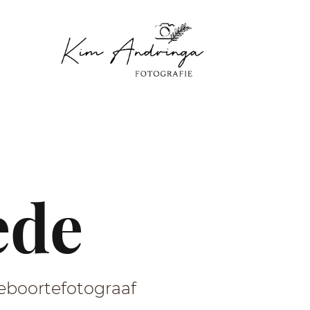
ede
eboortefotograaf