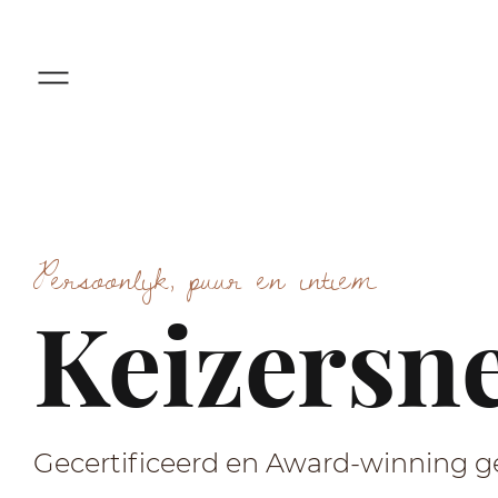
Persoonlijk, puur en intiem
Keizersn
Gecertificeerd en Award-winning g