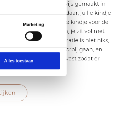
eratie voor, je word wegwijs gemaakt in
, en dan is het moment daar, jullie kindje
en. Het moment dat je je kindje voor de
Marketing
an houden gaat er komen, je zit vol met
line, want hey, een operatie is niet niks,
er ook een hoop aan je voorbij gaan, en
ij, ik leg alles voor jullie vast zodat er
Alles toestaan
oren gaat.
kijken