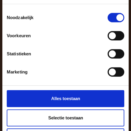
Toestemmingsselectie
Geboortereportage
Noodzakelijk
Voorkeuren
Kennismaking bij jullie thuis.
Vanaf de 38ste week van je zwangerschap
Statistieken
sta ik 24/7 stand-by.
Zekerheid van een backup fotograaf
Aanwezig vanaf ± 5 cm ontsluiting tot
Marketing
ongeveer 2 uur na de geboorte.
Alle door mij geselecteerde, bewerkte hoge
resolutie foto’s via een persoonlijke online
fotogalerij.
Alles toestaan
Preview binnen 1 week.
Luxe fotoalbum (20 x 20 cm), inclusief 10
Selectie toestaan
spreads van de gemaakte foto’s.
Persoonlijke levering van het album