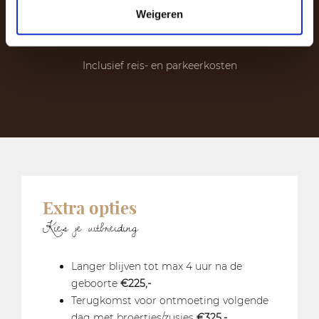
Weigeren
1.695,-
Inclusief reis- en parkeerkosten
Extra opties
Kies je uitbreiding
Langer blijven tot max 4 uur na de
geboorte
€225,-
Terugkomst voor ontmoeting volgende
dag met broertjes/zusjes
€325,-